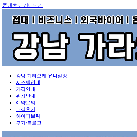
콘텐츠로 건너뛰기
강남 가라오케 유나실장
시스템안내
가격안내
위치안내
예약문의
고객후기
하이퍼블릭
후기/블로그