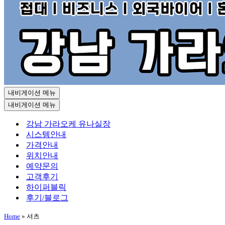
내비게이션 메뉴
내비게이션 메뉴
강남 가라오케 유나실장
시스템안내
가격안내
위치안내
예약문의
고객후기
하이퍼블릭
후기/블로그
Home
»
셔츠