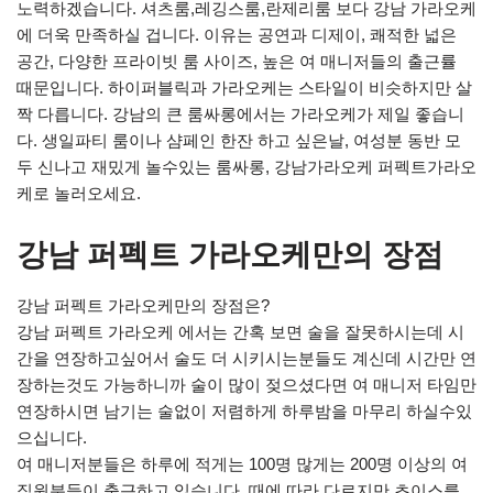
노력하겠습니다. 셔츠룸,레깅스룸,란제리룸 보다 강남 가라오케
에 더욱 만족하실 겁니다. 이유는 공연과 디제이, 쾌적한 넓은
공간, 다양한 프라이빗 룸 사이즈, 높은 여 매니저들의 출근률
때문입니다. 하이퍼블릭과 가라오케는 스타일이 비슷하지만 살
짝 다릅니다. 강남의 큰 룸싸롱에서는 가라오케가 제일 좋습니
다. 생일파티 룸이나 샴페인 한잔 하고 싶은날, 여성분 동반 모
두 신나고 재밌게 놀수있는 룸싸롱, 강남가라오케 퍼펙트가라오
케로 놀러오세요.
강남 퍼펙트 가라오케만의 장점
강남 퍼펙트 가라오케만의 장점은?
강남 퍼펙트 가라오케 에서는 간혹 보면 술을 잘못하시는데 시
간을 연장하고싶어서 술도 더 시키시는분들도 계신데 시간만 연
장하는것도 가능하니까 술이 많이 젖으셨다면 여 매니저 타임만
연장하시면 남기는 술없이 저렴하게 하루밤을 마무리 하실수있
으십니다.
여 매니저분들은 하루에 적게는 100명 많게는 200명 이상의 여
직원분들이 출근하고 있습니다. 때에 따라 다르지만 초이스를