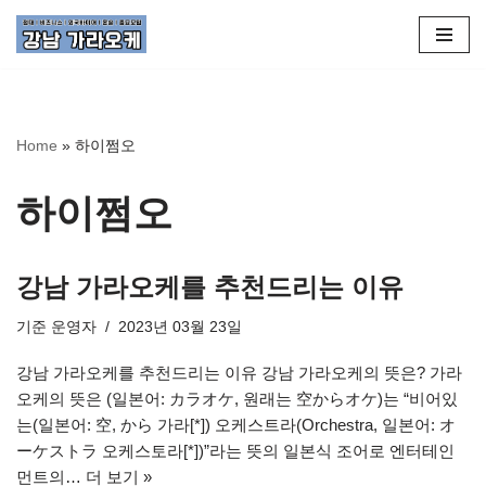
콘
텐
츠
로
Home
»
하이쩜오
건
너
하이쩜오
뛰
기
강남 가라오케를 추천드리는 이유
기준
운영자
2023년 03월 23일
강남 가라오케를 추천드리는 이유 강남 가라오케의 뜻은? 가라
오케의 뜻은 (일본어: カラオケ, 원래는 空からオケ)는 “비어있
는(일본어: 空, から 가라[*]) 오케스트라(Orchestra, 일본어: オ
ーケストラ 오케스토라[*])”라는 뜻의 일본식 조어로 엔터테인
먼트의…
더 보기 »