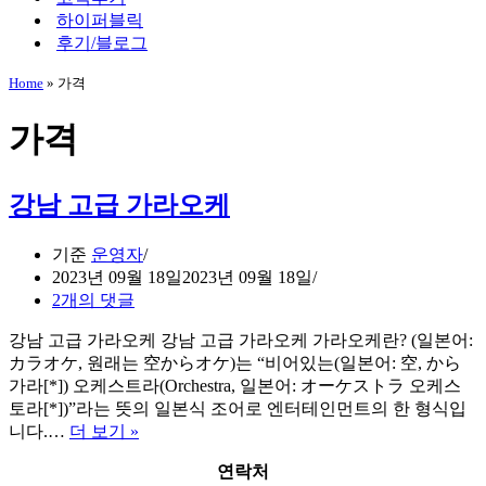
하이퍼블릭
후기/블로그
Home
»
가격
가격
강남 고급 가라오케
기준
운영자
2023년 09월 18일
2023년 09월 18일
2개의 댓글
강남 고급 가라오케 강남 고급 가라오케 가라오케란? (일본어:
カラオケ, 원래는 空からオケ)는 “비어있는(일본어: 空, から
가라[*]) 오케스트라(Orchestra, 일본어: オーケストラ 오케스
토라[*])”라는 뜻의 일본식 조어로 엔터테인먼트의 한 형식입
강
니다.…
더 보기 »
남
연락처
고