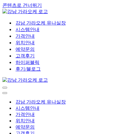
콘텐츠로 건너뛰기
강남 가라오케 유나실장
시스템안내
가격안내
위치안내
예약문의
고객후기
하이퍼블릭
후기/블로그
내
비
내
게
비
강남 가라오케 유나실장
이
게
시스템안내
션
이
가격안내
메
션
위치안내
뉴
메
예약문의
뉴
고객후기