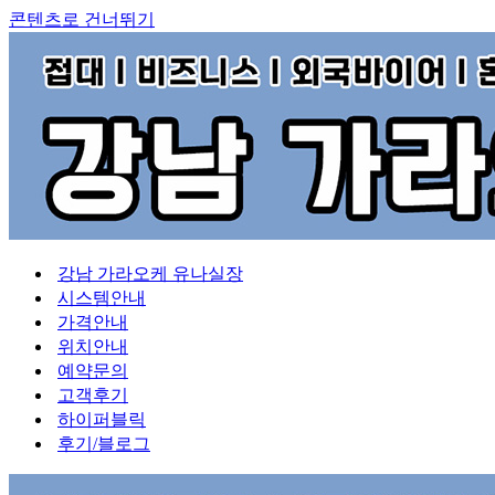
콘텐츠로 건너뛰기
강남 가라오케 유나실장
시스템안내
가격안내
위치안내
예약문의
고객후기
하이퍼블릭
후기/블로그