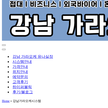
내
비
내
게
비
강남 가라오케 유나실장
이
게
시스템안내
션
이
가격안내
메
션
위치안내
뉴
메
예약문의
뉴
고객후기
하이퍼블릭
후기/블로그
Home
»
강남가라오케시스템