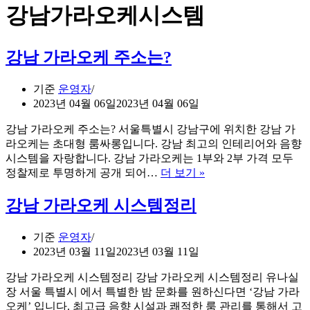
강남가라오케시스템
강남 가라오케 주소는?
기준
운영자
2023년 04월 06일
2023년 04월 06일
강남 가라오케 주소는? 서울특별시 강남구에 위치한 강남 가
라오케는 초대형 룸싸롱입니다. 강남 최고의 인테리어와 음향
시스템을 자랑합니다. 강남 가라오케는 1부와 2부 가격 모두
강
정찰제로 투명하게 공개 되어…
더 보기 »
남
가
강남 가라오케 시스템정리
라
오
기준
운영자
케
2023년 03월 11일
2023년 03월 11일
주
소
강남 가라오케 시스템정리 강남 가라오케 시스템정리 유나실
는?
장 서울 특별시 에서 특별한 밤 문화를 원하신다면 ‘강남 가라
오케’ 입니다. 최고급 음향 시설과 쾌적한 룸 관리를 통해서 고