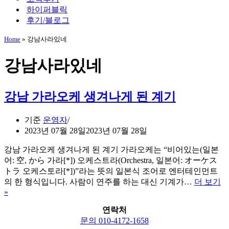
하이퍼블릭
후기/블로그
Home
»
강남사라있네
강남사라있네
강남 가라오케 생겨나게 된 계기
기준
운영자
2023년 07월 28일
2023년 07월 28일
강남 가라오케 생겨나게 된 계기 가라오케는 “비어있는(일본
어: 空, から 가라[*]) 오케스트라(Orchestra, 일본어: オーケス
トラ 오케스토라[*])”라는 뜻의 일본식 조어로 엔터테인먼트
의 한 형식입니다. 사람이 연주를 하는 대신 기계가…
더 보기
»
강
남
연락처
가
문의 010-4172-1658
라