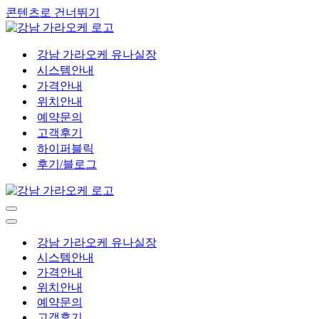
콘텐츠로 건너뛰기
강남 가라오케 유나실장
시스템안내
가격안내
위치안내
예약문의
고객후기
하이퍼블릭
후기/블로그
내
비
내
게
비
강남 가라오케 유나실장
이
게
시스템안내
션
이
가격안내
메
션
위치안내
뉴
메
예약문의
뉴
고객후기