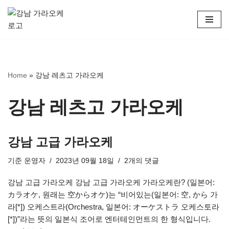
콘
텐
츠
로
Home
»
강남 레츠고 가라오케
건
너
뛰
강남 레츠고 가라오케
기
강남 고급 가라오케
기준
운영자
2023년 09월 18일
2개의 댓글
강남 고급 가라오케 강남 고급 가라오케 가라오케란? (일본어:
カラオケ, 원래는 空からオケ)는 “비어있는(일본어: 空, から 가
라[*]) 오케스트라(Orchestra, 일본어: オーケストラ 오케스토라
[*])”라는 뜻의 일본식 조어로 엔터테인먼트의 한 형식입니다.