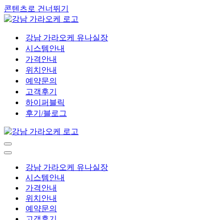
콘텐츠로 건너뛰기
강남 가라오케 유나실장
시스템안내
가격안내
위치안내
예약문의
고객후기
하이퍼블릭
후기/블로그
내
비
내
게
비
강남 가라오케 유나실장
이
게
시스템안내
션
이
가격안내
메
션
위치안내
뉴
메
예약문의
뉴
고객후기