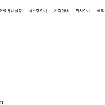
오케 유나실장
시스템안내
가격안내
위치안내
예약
치
최
 가