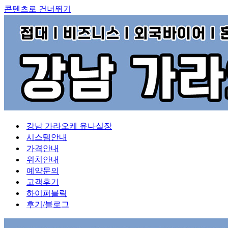
콘텐츠로 건너뛰기
강남 가라오케 유나실장
시스템안내
가격안내
위치안내
예약문의
고객후기
하이퍼블릭
후기/블로그