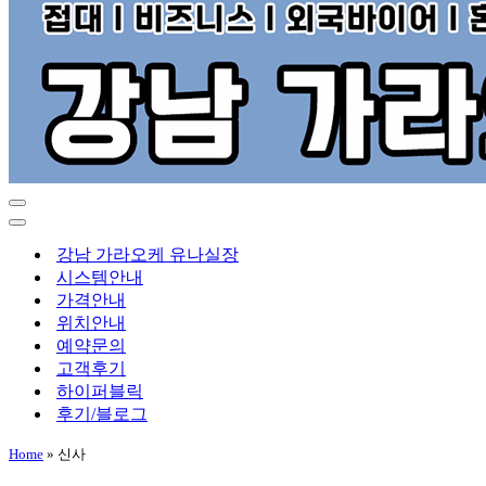
내
비
내
게
비
강남 가라오케 유나실장
이
게
시스템안내
션
이
가격안내
메
션
위치안내
뉴
메
예약문의
뉴
고객후기
하이퍼블릭
후기/블로그
Home
»
신사