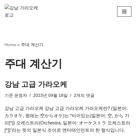
콘
텐
츠
로
Home
»
주대 계산기
건
너
뛰
주대 계산기
기
강남 고급 가라오케
기준
운영자
2023년 09월 18일
2개의 댓글
강남 고급 가라오케 강남 고급 가라오케 가라오케란? (일본어:
カラオケ, 원래는 空からオケ)는 “비어있는(일본어: 空, から 가
라[*]) 오케스트라(Orchestra, 일본어: オーケストラ 오케스토라
[*])”라는 뜻의 일본식 조어로 엔터테인먼트의 한 형식입니다.