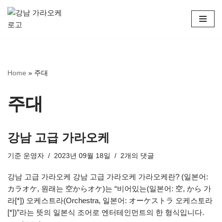
콘
텐
츠
로
Home
»
주대
건
너
뛰
주대
기
강남 고급 가라오케
기준
운영자
2023년 09월 18일
2개의 댓글
강남 고급 가라오케 강남 고급 가라오케 가라오케란? (일본어:
カラオケ, 원래는 空からオケ)는 “비어있는(일본어: 空, から 가
라[*]) 오케스트라(Orchestra, 일본어: オーケストラ 오케스토라
[*])”라는 뜻의 일본식 조어로 엔터테인먼트의 한 형식입니다.