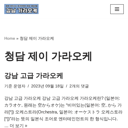
콘
텐
츠
로
Home
»
청담 제이 가라오케
건
너
청담 제이 가라오케
뛰
기
강남 고급 가라오케
기준
운영자
2023년 09월 18일
2개의 댓글
강남 고급 가라오케 강남 고급 가라오케 가라오케란? (일본어:
カラオケ, 원래는 空からオケ)는 “비어있는(일본어: 空, から 가
라[*]) 오케스트라(Orchestra, 일본어: オーケストラ 오케스토라
[*])”라는 뜻의 일본식 조어로 엔터테인먼트의 한 형식입니다.
…
더 보기 »