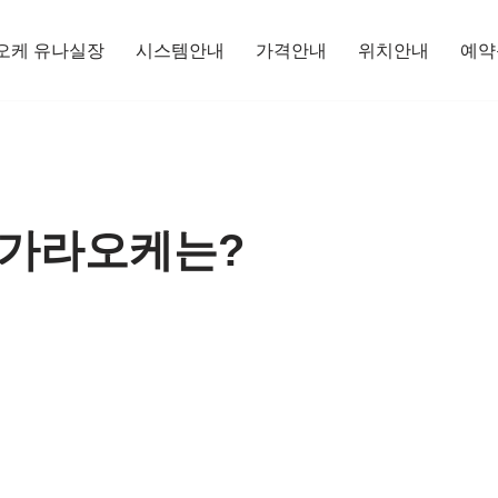
오케 유나실장
시스템안내
가격안내
위치안내
예약
급가라오케는?