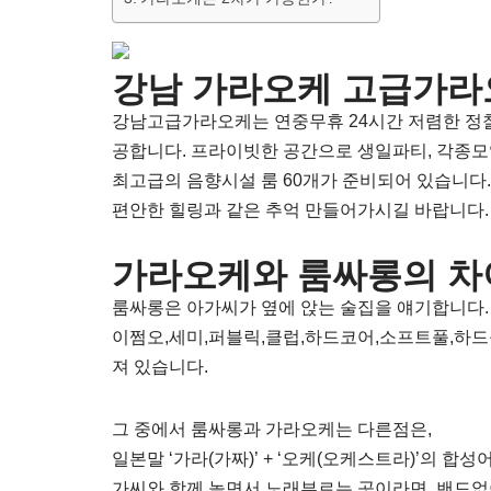
강남 가라오케 고급가라
강남고급가라오케는 연중무휴 24시간 저렴한 정찰
공합니다. 프라이빗한 공간으로 생일파티, 각종모임
최고급의 음향시설 룸 60개가 준비되어 있습니다.
편안한 힐링과 같은 추억 만들어가시길 바랍니다
가라오케와 룸싸롱의 차
룸싸롱은 아가씨가 옆에 앉는 술집을 얘기합니다.
이쩜오,세미,퍼블릭,클럽,하드코어,소프트풀,하드
져 있습니다.
그 중에서 룸싸롱과 가라오케는 다른점은,
일본말 ‘가라(가짜)’ + ‘오케(오케스트라)’의 
가씨와 함께 놀면서 노래부르는 곳이라면, 밴드없