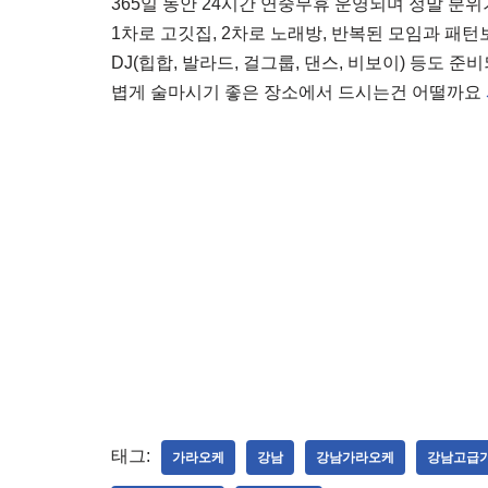
365일 동안 24시간 연중무휴 운영되며 정말 분위
1차로 고깃집, 2차로 노래방, 반복된 모임과 패
DJ(힙합, 발라드, 걸그룹, 댄스, 비보이) 등도
볍게 술마시기 좋은 장소에서 드시는건 어떨까요
돔가라오케 주대
돔가라오케 가격
강남 고급 가라오케
강남가라오케
서울 가라오케
프라이빗가라오케
정가라오케
스카이가라오케
태그:
가라오케
강남
강남가라오케
강남고급