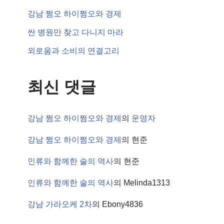
강남 쩜오 하이쩜오와 경제
싼 병원만 찾고 다니지 마라
외로움과 소비의 연결고리
최신 댓글
강남 쩜오 하이쩜오와 경제
의
운영자
강남 쩜오 하이쩜오와 경제
의
현준
인류와 함께한 술의 역사
의
현준
인류와 함께한 술의 역사
의
Melinda1313
강남 가라오케 2차
의
Ebony4836