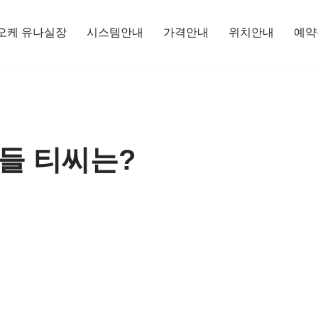
오케 유나실장
시스템안내
가격안내
위치안내
예약
들 티씨는?