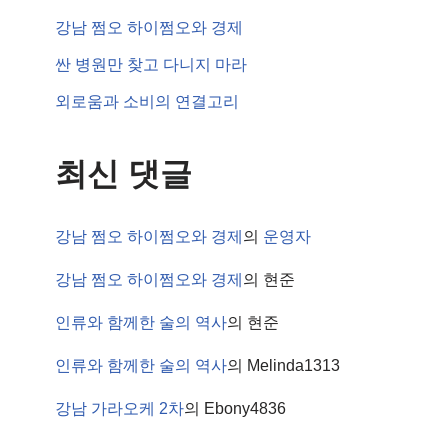
강남 쩜오 하이쩜오와 경제
싼 병원만 찾고 다니지 마라
외로움과 소비의 연결고리
최신 댓글
강남 쩜오 하이쩜오와 경제
의
운영자
강남 쩜오 하이쩜오와 경제
의
현준
인류와 함께한 술의 역사
의
현준
인류와 함께한 술의 역사
의
Melinda1313
강남 가라오케 2차
의
Ebony4836