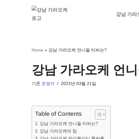
강남 가라
콘
텐
츠
로
Home
»
강남 가라오케 언니들 티씨는?
건
너
강남 가라오케 언니
뛰
기
기준
운영자
2023년 03월 21일
Table of Contents
강남 가라오케 언니들 티씨는?
강남 가라오케의 팁
강남 가라오케 하이퀄리티 룸싸롱