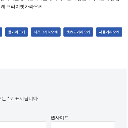
오케 프라이빗가라오케
돔가라오케
레츠고가라오케
렛츠고가라오케
서울가라오케
드는
*
로 표시됩니다
웹사이트