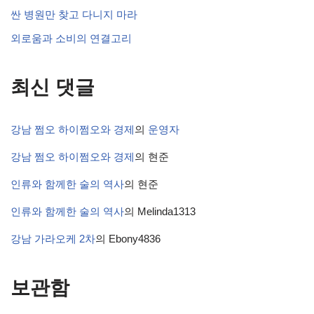
싼 병원만 찾고 다니지 마라
외로움과 소비의 연결고리
최신 댓글
강남 쩜오 하이쩜오와 경제
의
운영자
강남 쩜오 하이쩜오와 경제
의
현준
인류와 함께한 술의 역사
의
현준
인류와 함께한 술의 역사
의
Melinda1313
강남 가라오케 2차
의
Ebony4836
보관함