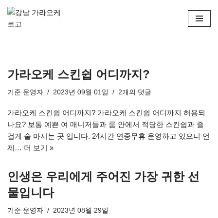
콘
텐
츠
로
가라오케 스킨쉽 어디까지?
건
너
기준
운영자
2023년 09월 01일
2개의 댓글
뛰
기
가라오케 스킨쉽 어디까지? 가라오케 스킨쉽 어디까지 허용되
나요? 보통 예쁜 여 매니저들과 룸 안에서 적당한 스킨쉽과 즐
겁게 술 마시는 곳 입니다. 24시간 연중무휴 운영하고 있으니 언
제…
더 보기 »
인생은 우리에게 주어진 가장 귀한 선
물입니다
기준
운영자
2023년 08월 29일